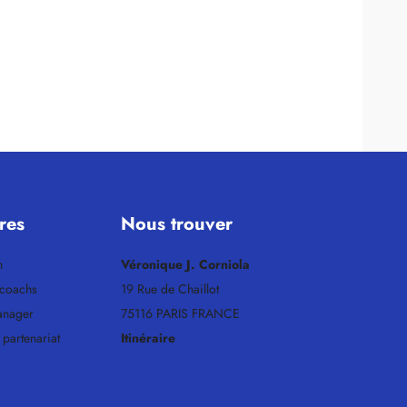
res
Nous trouver
h
Véronique J. Corniola
 coachs
19 Rue de Chaillot
anager
75116 PARIS FRANCE
partenariat
Itinéraire