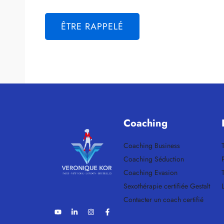
Coaching
Coaching Business
Coaching Séduction
Coaching Evasion
Sexothérapie certifiée Gestalt
Contacter un coach certifié