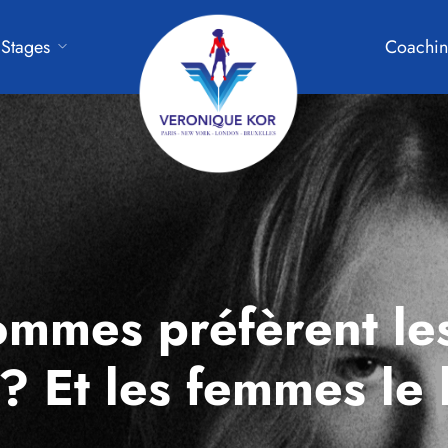
Stages
Coachin
ommes préfèrent le
es? Et les femmes le