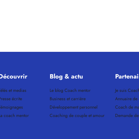
Découvrir
Blog & actu
Partenai
Télés et medias
Le blog Coach mentor
Je suis Coac
Presse écrite
Business et carrière
Annuaire de
Témoignages
Développement personnel
Coach de m
La coach mentor
Coaching de couple et amour
Demande de 