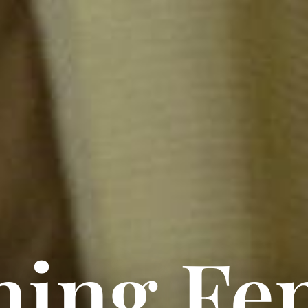
hing F