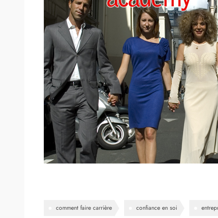
comment faire carrière
confiance en soi
entrep