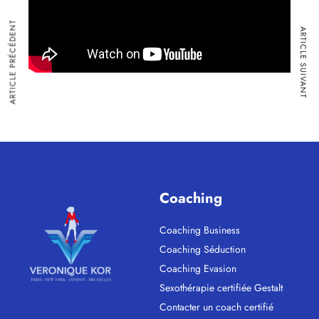
ARTICLE PRÉCÉDENT
ARTICLE SUIVANT
Coaching
Coaching Business
Coaching Séduction
Coaching Evasion
Sexothérapie certifiée Gestalt
Contacter un coach certifié